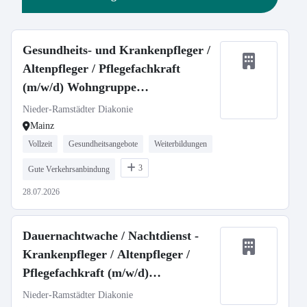
Gesundheits- und Krankenpfleger /
Altenpfleger / Pflegefachkraft
(m/w/d) Wohngruppe
Eingliederungshilfe
Nieder-Ramstädter Diakonie
Mainz
Vollzeit
Gesundheitsangebote
Weiterbildungen
3
Gute Verkehrsanbindung
28.07.2026
Dauernachtwache / Nachtdienst -
Krankenpfleger / Altenpfleger /
Pflegefachkraft (m/w/d)
Wohngruppe Eingliederungshilfe
Nieder-Ramstädter Diakonie