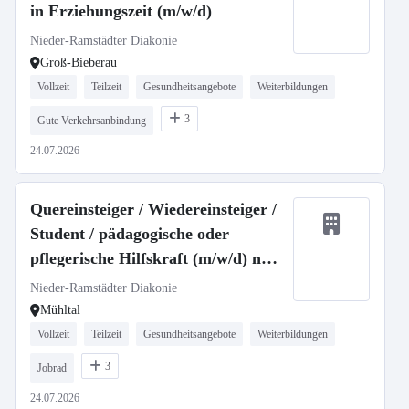
in Erziehungszeit (m/w/d)
Nieder-Ramstädter Diakonie
Groß-Bieberau
Vollzeit
Teilzeit
Gesundheitsangebote
Weiterbildungen
3
Gute Verkehrsanbindung
24.07.2026
Quereinsteiger / Wiedereinsteiger /
Student / pädagogische oder
pflegerische Hilfskraft (m/w/d) nur
Tagdienst (Früh- und Spätschicht)
Nieder-Ramstädter Diakonie
Autistenbereich
Mühltal
Vollzeit
Teilzeit
Gesundheitsangebote
Weiterbildungen
3
Jobrad
24.07.2026