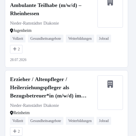
Ambulante Teilhabe (m/w/d) –
Rheinhessen
Nieder-Ramstädter Diakonie
Jugenheim
Vollzeit
Gesundheitsangebote
Weiterbildungen
Jobrad
2
28.07.2026
Erzieher / Altenpfleger /
Heilerziehungspfleger als
Bezugsbetreuer*in (m/w/d) im
Tagdienst (Früh- und Spätdienste)
Nieder-Ramstädter Diakonie
Reinheim
Vollzeit
Gesundheitsangebote
Weiterbildungen
Jobrad
2