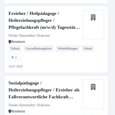
Erzieher / Heilpädagoge /
Heilerziehungspfleger /
Pflegefachkraft (m/w/d) Tagesstätte
Reinheim Ueberau
Nieder-Ramstädter Diakonie
Reinheim
Vollzeit
Gesundheitsangebote
Weiterbildungen
Jobrad
2
24.07.2026
Sozialpädagoge /
Heilerziehungspfleger / Erzieher als
Fallverantwortliche Fachkraft
(m/w/d) Tagesstätte Reinheim
Nieder-Ramstädter Diakonie
Ueberau
Reinheim