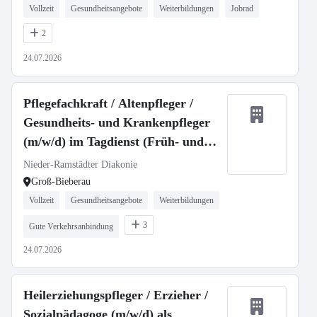
Vollzeit
Gesundheitsangebote
Weiterbildungen
Jobrad
2
24.07.2026
Pflegefachkraft / Altenpfleger /
Gesundheits- und Krankenpfleger
(m/w/d) im Tagdienst (Früh- und
Spätschicht)
Nieder-Ramstädter Diakonie
Groß-Bieberau
Vollzeit
Gesundheitsangebote
Weiterbildungen
3
Gute Verkehrsanbindung
24.07.2026
Heilerziehungspfleger / Erzieher /
Sozialpädagoge (m/w/d) als