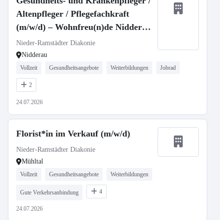
Gesundheits- und Krankenpfleger /
Altenpfleger / Pflegefachkraft
(m/w/d) – Wohnfreu(n)de Nidderau
– Ambulant Betreutes Wohnen
Nieder-Ramstädter Diakonie
Nidderau
Vollzeit
Gesundheitsangebote
Weiterbildungen
Jobrad
2
24.07.2026
Florist*in im Verkauf (m/w/d)
Nieder-Ramstädter Diakonie
Mühltal
Vollzeit
Gesundheitsangebote
Weiterbildungen
4
Gute Verkehrsanbindung
24.07.2026