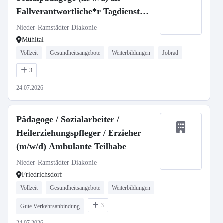
Fallverantwortliche*r Tagdienst
(Früh- /Spätschicht)
Nieder-Ramstädter Diakonie
Mühltal
Vollzeit
Gesundheitsangebote
Weiterbildungen
Jobrad
3
24.07.2026
Pädagoge / Sozialarbeiter /
Heilerziehungspfleger / Erzieher
(m/w/d) Ambulante Teilhabe
Nieder-Ramstädter Diakonie
Friedrichsdorf
Vollzeit
Gesundheitsangebote
Weiterbildungen
3
Gute Verkehrsanbindung
24.07.2026