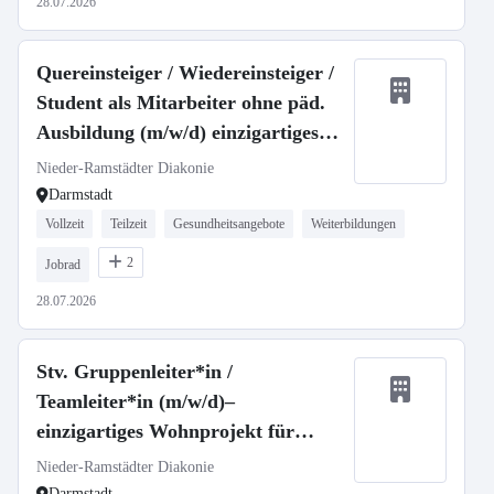
28.07.2026
Quereinsteiger / Wiedereinsteiger /
Student als Mitarbeiter ohne päd.
Ausbildung (m/w/d) einzigartiges
Wohnprojekt für Kinder und
Nieder-Ramstädter Diakonie
Jugendliche
Darmstadt
Vollzeit
Teilzeit
Gesundheitsangebote
Weiterbildungen
2
Jobrad
28.07.2026
Stv. Gruppenleiter*in /
Teamleiter*in (m/w/d)–
einzigartiges Wohnprojekt für
Kinder und Jugendliche
Nieder-Ramstädter Diakonie
Darmstadt