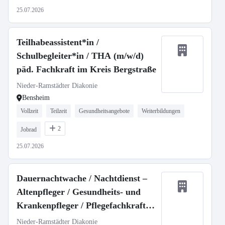
25.07.2026
Teilhabeassistent*in /
Schulbegleiter*in / THA (m/w/d)
päd. Fachkraft im Kreis Bergstraße
Nieder-Ramstädter Diakonie
Bensheim
Vollzeit
Teilzeit
Gesundheitsangebote
Weiterbildungen
2
Jobrad
25.07.2026
Dauernachtwache / Nachtdienst –
Altenpfleger / Gesundheits- und
Krankenpfleger / Pflegefachkraft
(w/m/d)
Nieder-Ramstädter Diakonie