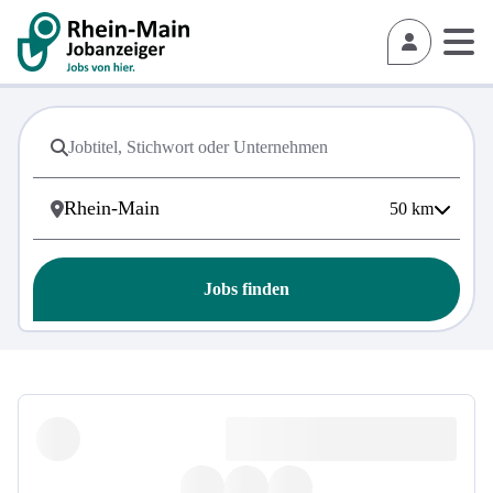
50
km
Jobs finden