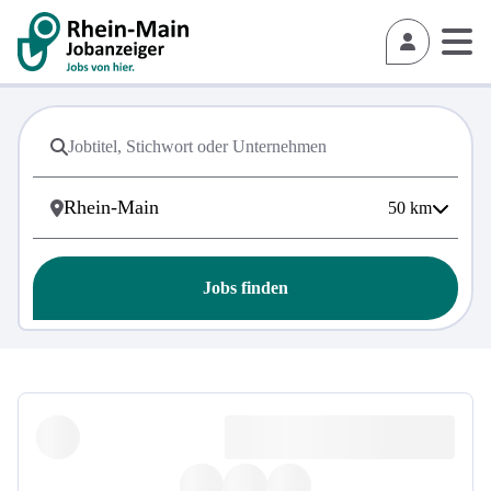
50
km
Jobs finden