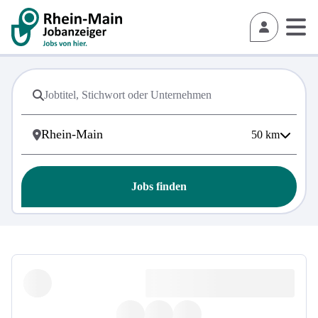
50
km
Jobs finden