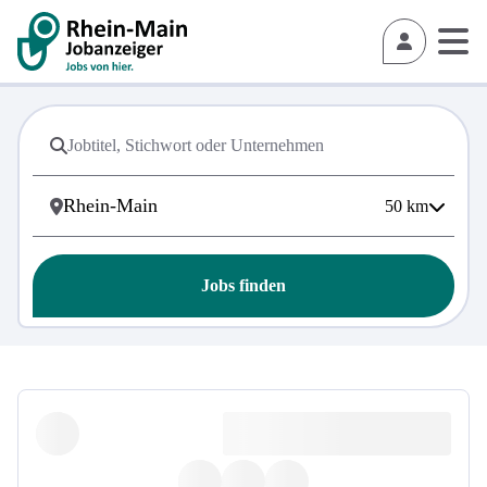
50
km
Jobs finden