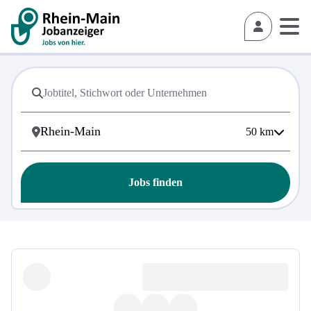
50
km
Jobs finden