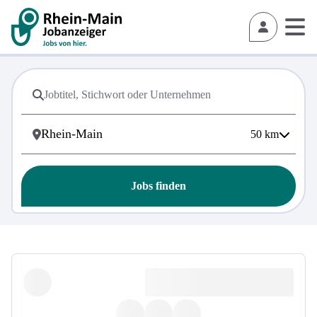
50
km
Jobs finden