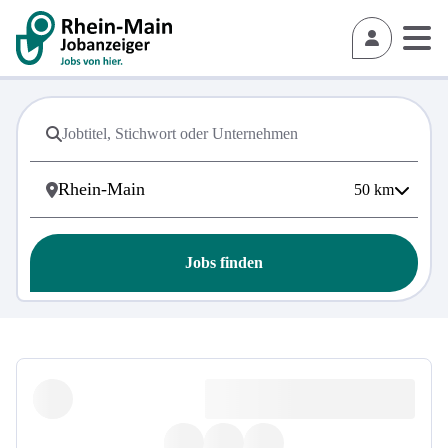
50
km
Jobs finden