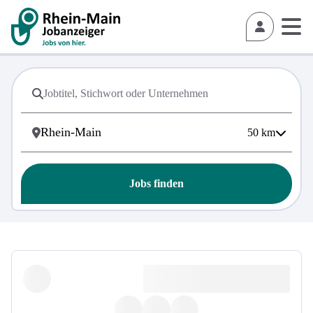
50
km
Jobs finden