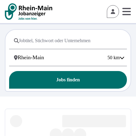
50
km
Jobs finden