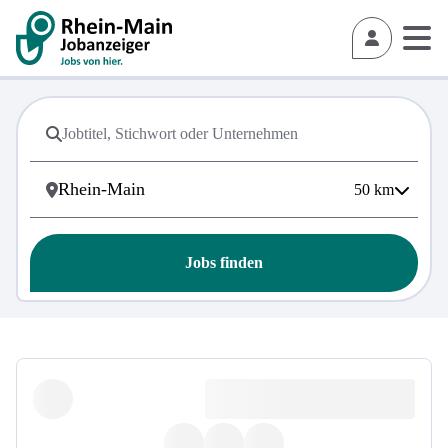
50
km
Jobs finden