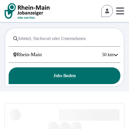
50
km
Jobs finden