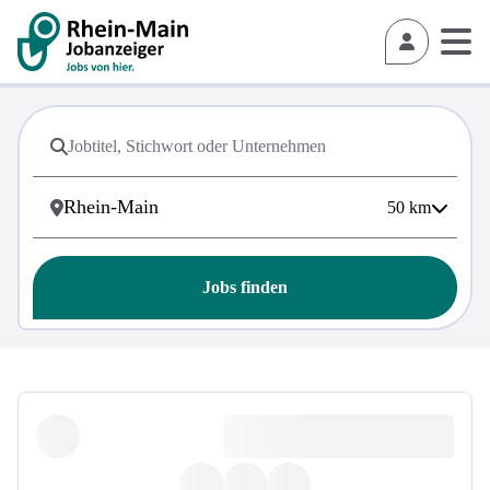
50
km
Jobs finden