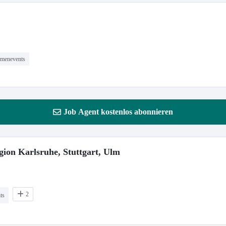
rmenevents
Job Agent kostenlos abonnieren
gion Karlsruhe, Stuttgart, Ulm
2
ts