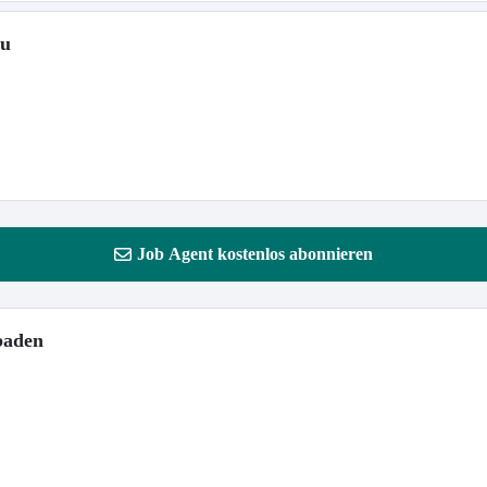
au
Job Agent kostenlos abonnieren
baden