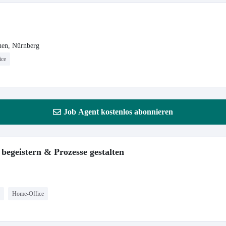
hen, Nürnberg
ice
Job Agent kostenlos abonnieren
begeistern & Prozesse gestalten
Home-Office