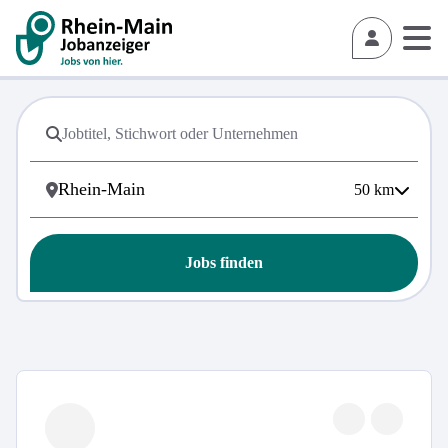
50
km
Jobs finden