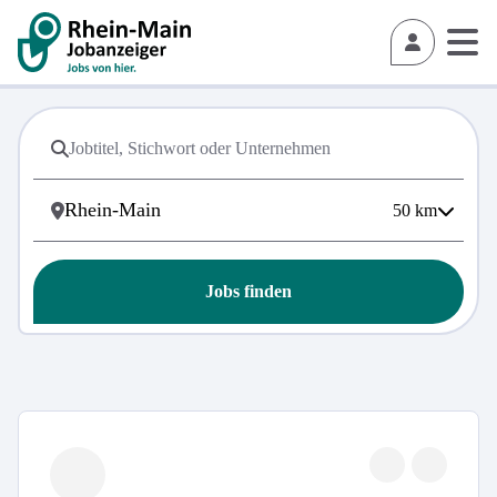
50
km
Jobs finden