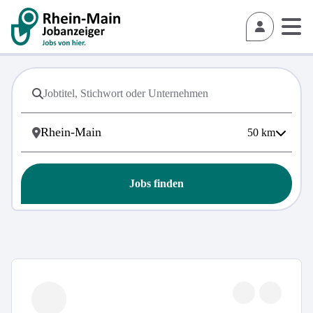
50
km
Jobs finden