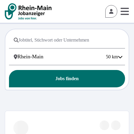
50
km
Jobs finden