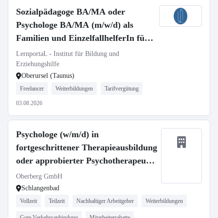
Sozialpädagoge BA/MA oder
Psychologe BA/MA (m/w/d) als
Familien und EinzelfallhelferIn fürs
Gebiet Hoch-Taunus-Kreis gesucht
LernportaL - Institut für Bildung und
Erziehungshilfe
Oberursel (Taunus)
Freelancer
Weiterbildungen
Tarifvergütung
03.08.2026
Psychologe (w/m/d) in
fortgeschrittener Therapieausbildung
oder approbierter Psychotherapeut
(w/m/d)
Oberberg GmbH
Schlangenbad
Vollzeit
Teilzeit
Nachhaltiger Arbeitgeber
Weiterbildungen
Gute Verkehrsanbindung
Mitarbeiterrabatte