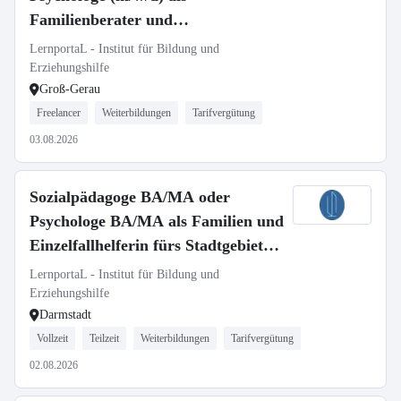
Familienberater und
Einzelfallberater mit
LernportaL - Institut für Bildung und
Mehrsprachigkeit gesucht
Erziehungshilfe
Groß-Gerau
Freelancer
Weiterbildungen
Tarifvergütung
03.08.2026
Sozialpädagoge BA/MA oder
Psychologe BA/MA als Familien und
Einzelfallhelferin fürs Stadtgebiet
Darmstadt gesucht
LernportaL - Institut für Bildung und
Erziehungshilfe
Darmstadt
Vollzeit
Teilzeit
Weiterbildungen
Tarifvergütung
02.08.2026