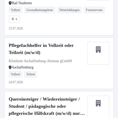
Beneke
Bad Nauheim
Vollzeit
Gesundheitsangebote
Weiterbildungen
Firmenevents
4
25.07.2026
Pflegefachhelfer in Vollzeit oder
Teilzeit (m/w/d)
Klinikum Aschaffenburg-Alzenau gGmbH
Aschaffenburg
Vollzeit
Teilzeit
24.07.2026
Quereinsteiger / Wiedereinsteiger /
Student / pädagogische oder
pflegerische Hilfskraft (m/w/d) nur