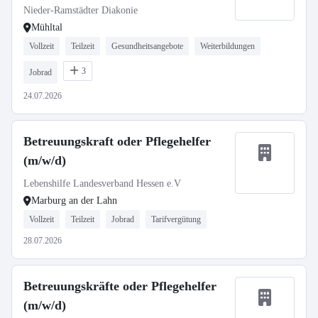
Tagdienst (Früh- und Spätschicht)
Nieder-Ramstädter Diakonie
Autistenbereich
Mühltal
Vollzeit
Teilzeit
Gesundheitsangebote
Weiterbildungen
3
Jobrad
24.07.2026
Betreuungskraft oder Pflegehelfer
(m/w/d)
Lebenshilfe Landesverband Hessen e.V
Marburg an der Lahn
Vollzeit
Teilzeit
Jobrad
Tarifvergütung
28.07.2026
Betreuungskräfte oder Pflegehelfer
(m/w/d)