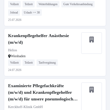
Vollzeit
Teilzeit
Weiterbildungen
Gute Verkehrsanbindung
Jobrad
Urlaub >= 30
25.07.2026
Krankenpflegehelfer Anästhesie
(m/w/d)
Helios
Wiesbaden
Vollzeit
Teilzeit
Tarifvergütung
24.07.2026
Examinierte Pflegefachkräfte
(m/w/d) und Krankenpflegehelfer
(m/w/d) für unsere pneumologische
und thoraxchirurgische Station
Kerckhoff-Klinik GmbH