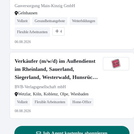
Gasversorgung Main-Kinzig GmbH
Gelnhausen
Vollzeit
Gesundheitsangebote
Weiterbildungen
4
Flexible Arbeitszeiten
06.08.2026
Verkäufer (m/w/d) im Außendienst
im Rheinland, Sauerland,
Siegerland, Westerwald, Hunsrück
und Eifel
BVB-Verlagsgesellschaft mbH
Wetzlar, Köln, Koblenz, Olpe, Wiesbaden
Vollzeit
Flexible Arbeitszeiten
Home-Office
08.08.2026
Job Agent kostenlos abonnieren