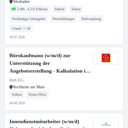
Wiesbaden
3.486 - 4.231 €/Monat
Vollzeit
Teilzeit
Nachhaltiger Arbeitgeber
Weiterbildungen
Tarifvergütung
Urlaub >= 30
30.07.2026
Bürokaufmann (w/m/d) zur
Unterstützung der
Angebotserstellung - Kalkulation im
Bereich Heizung / Installation /
Rath KG
Sanitär / Lüftung
Hochheim am Main
Vollzeit
Home-Office
04.08.2026
Innendienstmitarbeiter (w/m/d)