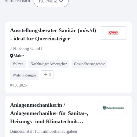
Relevanz
Sortieren nach:
Ausstellungsberater Sanitär (m/w/d)
- ideal für Quereinsteiger
J.N. Köbig GmbH
Mainz
Vollzeit
Nachhaltiger Arbeitgeber
Gesundheitsangebote
3
Weiterbildungen
04.08.2026
Anlagenmechanikerin /
Anlagenmechaniker für Sanitär-,
Heizungs- und Klimatechnik
(w/m/d)
Bundesanstalt für Immobilienaufgaben