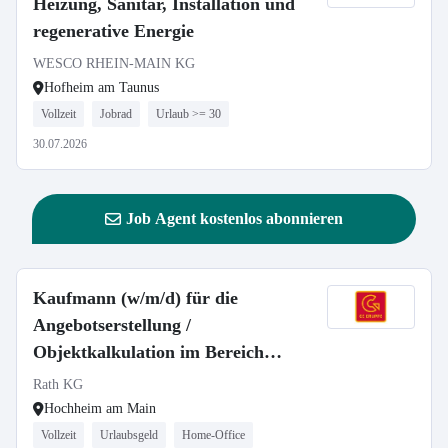
Heizung, Sanitär, Installation und
regenerative Energie
WESCO RHEIN-MAIN KG
Hofheim am Taunus
Vollzeit
Jobrad
Urlaub >= 30
30.07.2026
Job Agent kostenlos abonnieren
Kaufmann (w/m/d) für die
Angebotserstellung /
Objektkalkulation im Bereich
Installations- und Sanitärtechnik
Rath KG
Hochheim am Main
Vollzeit
Urlaubsgeld
Home-Office