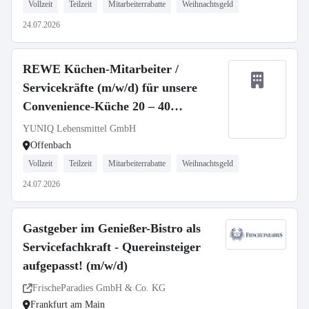
Vollzeit
Teilzeit
Mitarbeiterrabatte
Weihnachtsgeld
24.07.2026
REWE Küchen-Mitarbeiter /
Servicekräfte (m/w/d) für unsere
Convenience-Küche 20 – 40
Std./Woche | Offenbach-Innenstadt
YUNIQ Lebensmittel GmbH
Offenbach
Vollzeit
Teilzeit
Mitarbeiterrabatte
Weihnachtsgeld
24.07.2026
Gastgeber im Genießer-Bistro als
Servicefachkraft - Quereinsteiger
aufgepasst! (m/w/d)
FrischeParadies GmbH & Co. KG
Frankfurt am Main