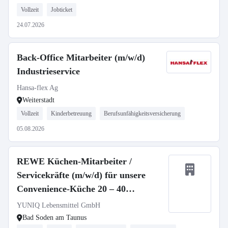
Vollzeit
Jobticket
24.07.2026
Back-Office Mitarbeiter (m/w/d)
Industrieservice
Hansa-flex Ag
Weiterstadt
Vollzeit
Kinderbetreuung
Berufsunfähigkeitsversicherung
05.08.2026
REWE Küchen-Mitarbeiter /
Servicekräfte (m/w/d) für unsere
Convenience-Küche 20 – 40
Std./Woche | Bad-Soden
YUNIQ Lebensmittel GmbH
Bad Soden am Taunus