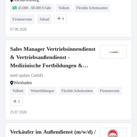
45.000 - 60.000 €/Jahr
Vollzeit
Flexible Arbeitszeiten
4
Firmenevents
Jobrad
07.08.2026
Sales Manager Vertriebsinnendienst
& Vertriebsaußendienst -
Medizinische Fortbildungen &
Kongresse (m/w/d)
med update GmbH
Wiesbaden
Vollzeit
Weiterbildungen
Flexible Arbeitszeiten
Firmenevents
2
25.07.2026
Verkäufer im Außendienst (m/w/d) /