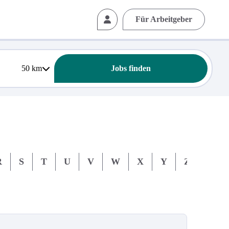
Für Arbeitgeber
50
km
Jobs finden
R
S
T
U
V
W
X
Y
Z