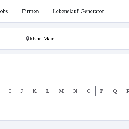
Jobs
Firmen
Lebenslauf-Generator
I
J
K
L
M
N
O
P
Q