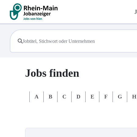
Jobs finden
#
A
B
C
D
E
F
G
H