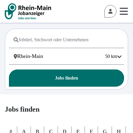
50
km
Jobs finden
Jobs finden
#
A
B
C
D
E
F
G
H
I