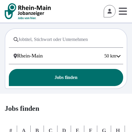
50
km
Jobs finden
Jobs finden
#
A
B
C
D
E
F
G
H
I